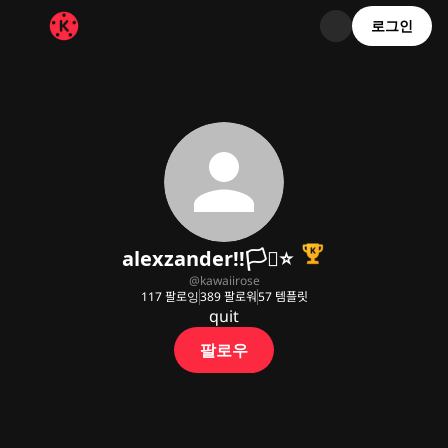
로그인
alexzander!!🏳️‍⚧️⭐️
@
kawaiirose
117
팔로잉
389
팔로워
57
템플릿
quit
팔로우