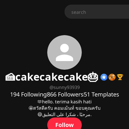
🍰cakecakecake🎂
@
sunny93939
194
Following
866
Followers
51
Templates
🫶hello. terima kasih hati

🤩สวัสดีครับ คอมเม้นท์ ขอบคุณครับ

😄مرحبًا ، شكرا على التعليق.
Follow