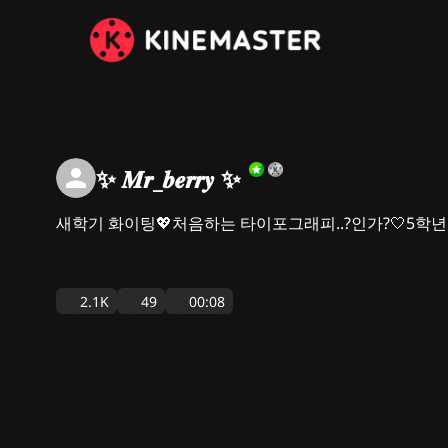
✨ 𝑴𝒓_𝒃𝒆𝒓𝒓𝒚 ✨
새학기 화이팅💖처음하는 타이포그래피..?인가?🤍5학
2.1K
49
00:08